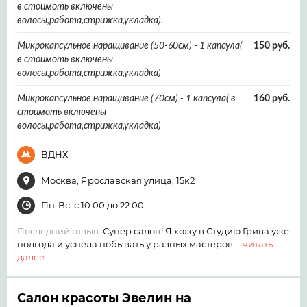
в стоимоть включены
волосы,работа,стрижка,укладка).
Микрокапсульное наращивание (50-60см) - 1 капсула(
150 руб.
в стоимоть включены
волосы,работа,стрижка,укладка)
Микрокапсульное наращивание (70см) - 1 капсула( в
160 руб.
стоимоть включены
волосы,работа,стрижка,укладка)
ВДНХ
Москва, Ярославская улица, 15к2
Пн-Вс: с 10:00 до 22:00
Последний отзыв:
Супер салон! Я хожу в Студию Грива уже
полгода и успела побывать у разных мастеров.…
читать
далее
Салон красоты Эвелин на