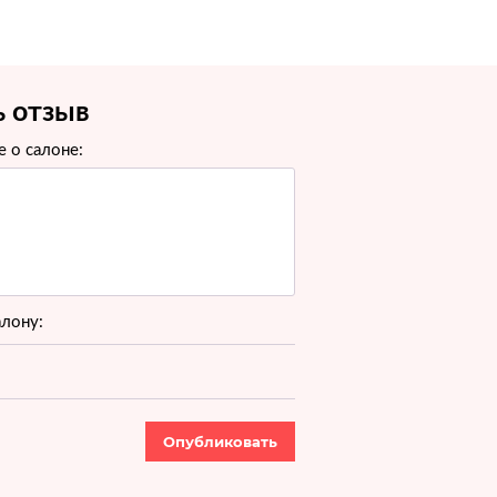
ь отзыв
 о салоне:
алону:
Опубликовать