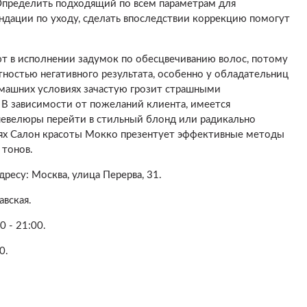
Определить подходящий по всем параметрам для
ендации по уходу, сделать впоследствии коррекцию помогут
т в исполнении задумок по обесцвечиванию волос, потому
ятностью негативного результата, особенно у обладательниц
омашних условиях зачастую грозит страшными
 В зависимости от пожеланий клиента, имеется
шевелюры перейти в стильный блонд или радикально
лях Салон красоты Мокко презентует эффективные методы
 тонов.
ресу: Москва, улица Перерва, 31.
вская.
0 - 21:00.
0.